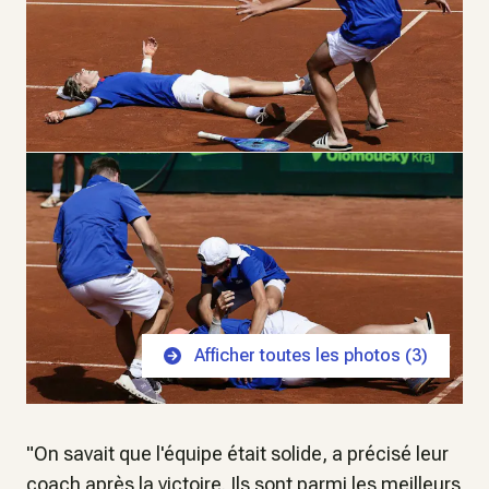
Afficher toutes les photos (
3
)
"On savait que l'équipe était solide,
a précisé leur
coach après la victoire
. Ils sont parmi les meilleurs