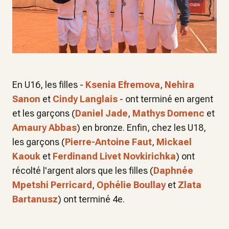
En U16, les filles -
Ksenia Efremova
,
Nehira
Sanon
et
Cindy Langlais
- ont terminé en argent
et les garçons (
Daniel Jade
,
Mathys Domenc
et
Amaury Abbas
) en bronze. Enfin, chez les U18,
les garçons (
Pierre-Antoine Faut
,
Mickael
Kaouk
et
Ferdinand Livet Novkirichka
) ont
récolté l'argent alors que les filles (
Daphnée
Mpetshi Perricard
,
Ophélie Boullay
et
Zlata
Bartanusz
) ont terminé 4e.