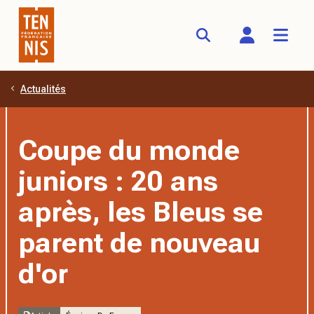
Actualités
Aller au contenu principal
Coupe du monde
juniors : 20 ans
après, les Bleus se
parent de nouveau
d'or