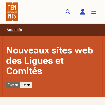
Actualités
Aller au contenu principal
Nouveaux sites web
des Ligues et
Comités
Article
Tennis