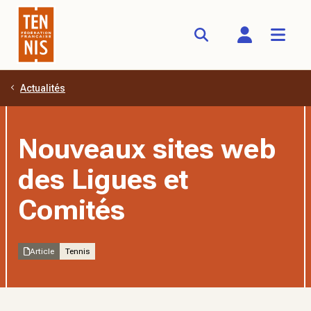
Actualités
Aller au contenu principal
Nouveaux sites web
des Ligues et
Comités
Article
Tennis