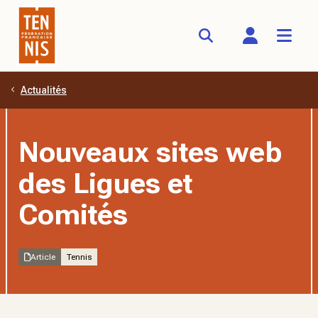
Actualités
Aller au contenu principal
Nouveaux sites web
des Ligues et
Comités
Article
Tennis