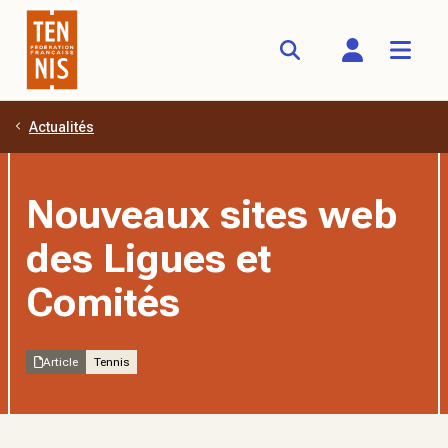
Actualités
Aller au contenu principal
Nouveaux sites web
des Ligues et
Comités
Article
Tennis