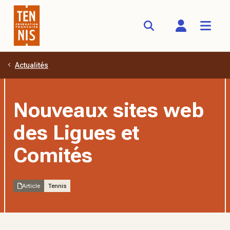
Actualités
Aller au contenu principal
Nouveaux sites web
des Ligues et
Comités
Article
Tennis