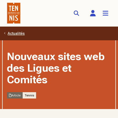
Actualités
Aller au contenu principal
Nouveaux sites web
des Ligues et
Comités
Article
Tennis