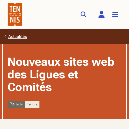
Actualités
Aller au contenu principal
Nouveaux sites web
des Ligues et
Comités
Article
Tennis