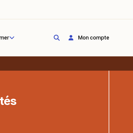
rmer
Mon compte
tés