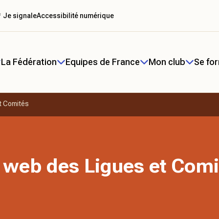
 Je signale
Accessibilité numérique
La Fédération
Equipes de France
Mon club
Se fo
t Comités
 web des Ligues et Comi