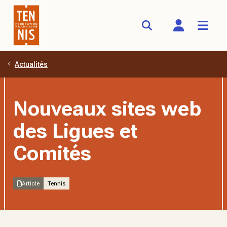
Actualités
Aller au contenu principal
Nouveaux sites web
des Ligues et
Comités
Article
Tennis