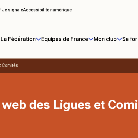
 Je signale
Accessibilité numérique
La Fédération
Equipes de France
Mon club
Se fo
t Comités
 web des Ligues et Comi