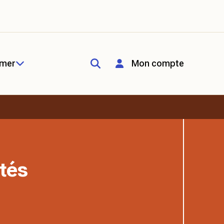
rmer
Mon compte
tés