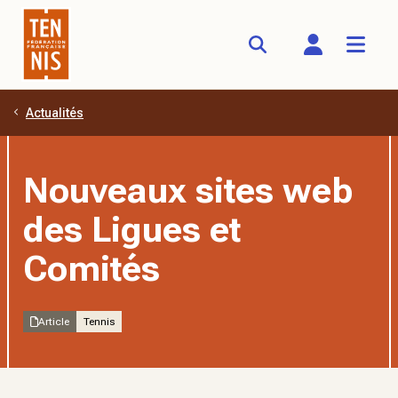
Actualités
Aller au contenu principal
Nouveaux sites web
des Ligues et
Comités
Article
Tennis