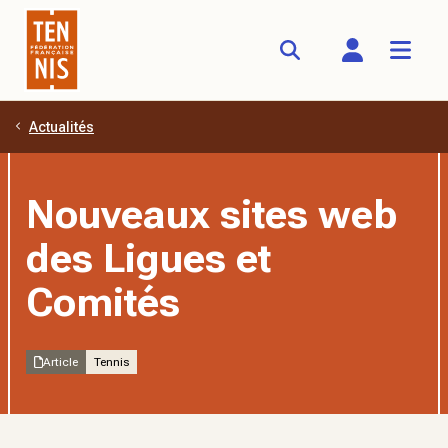
Actualités
Aller au contenu principal
Nouveaux sites web
des Ligues et
Comités
Article
Tennis