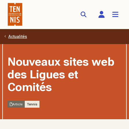
Actualités
Aller au contenu principal
Nouveaux sites web
des Ligues et
Comités
Article
Tennis