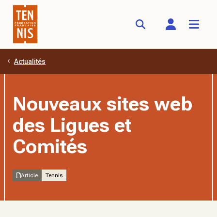
Actualités
Aller au contenu principal
Nouveaux sites web
des Ligues et
Comités
Article
Tennis