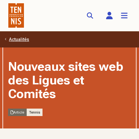
Actualités
Aller au contenu principal
Nouveaux sites web
des Ligues et
Comités
Article
Tennis