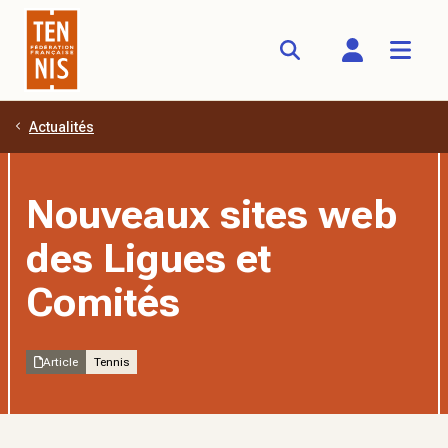
Actualités
Aller au contenu principal
Nouveaux sites web
des Ligues et
Comités
Article
Tennis