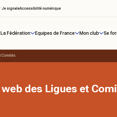
 Je signale
Accessibilité numérique
La Fédération
Equipes de France
Mon club
Se fo
t Comités
 web des Ligues et Comi