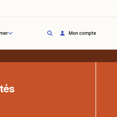
rmer
Mon compte
tés