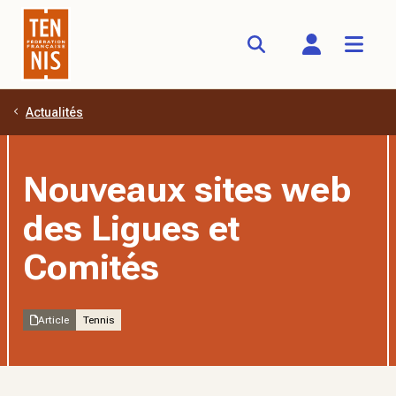
Actualités
Aller au contenu principal
Nouveaux sites web
des Ligues et
Comités
Article
Tennis