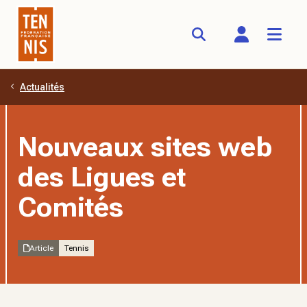
Actualités
Aller au contenu principal
Nouveaux sites web
des Ligues et
Comités
Article
Tennis