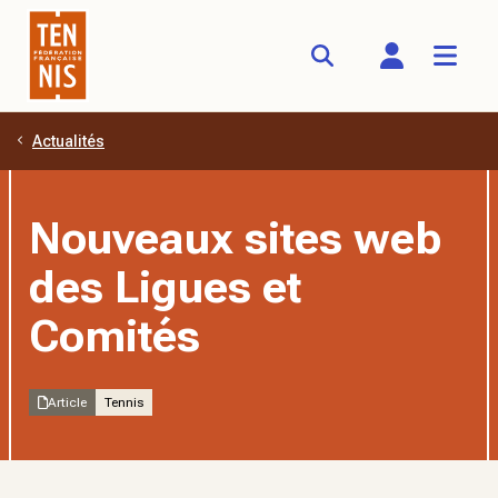
Actualités
Aller au contenu principal
Nouveaux sites web
des Ligues et
Comités
Article
Tennis