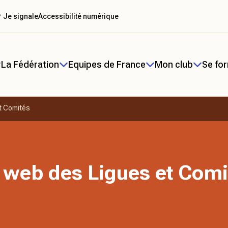
 Je signale
Accessibilité numérique
La Fédération
Equipes de France
Mon club
Se fo
t Comités
 web des Ligues et Comi