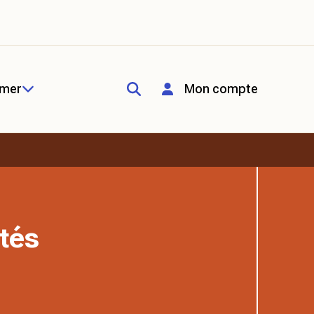
rmer
Mon compte
tés