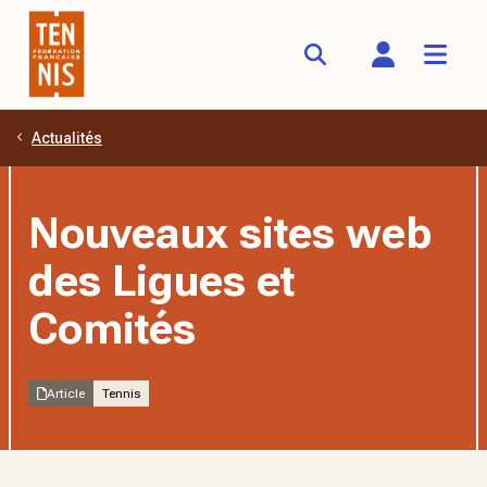
Actualités
Aller au contenu principal
Nouveaux sites web
des Ligues et
Comités
Article
Tennis