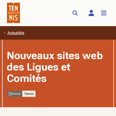
Actualités
Aller au contenu principal
Nouveaux sites web
des Ligues et
Comités
Article
Tennis