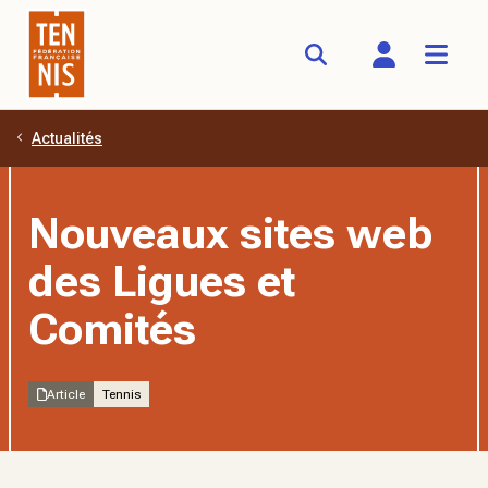
Actualités
Aller au contenu principal
Nouveaux sites web
des Ligues et
Comités
Article
Tennis