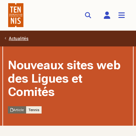
Actualités
Aller au contenu principal
Nouveaux sites web
des Ligues et
Comités
Article
Tennis