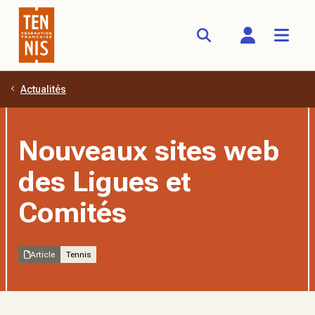
Actualités
Aller au contenu principal
Nouveaux sites web
des Ligues et
Comités
Article
Tennis