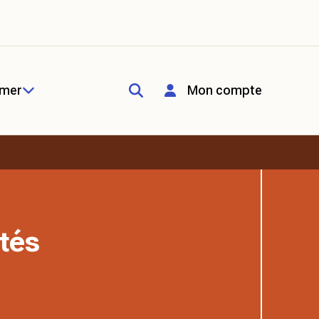
rmer
Mon compte
tés