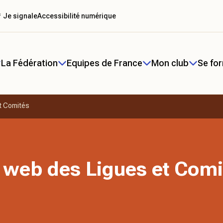
 Je signale
Accessibilité numérique
La Fédération
Equipes de France
Mon club
Se fo
t Comités
 web des Ligues et Comi