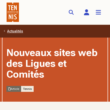
Actualités
Aller au contenu principal
Nouveaux sites web
des Ligues et
Comités
Article
Tennis