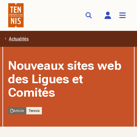
Actualités
Aller au contenu principal
Nouveaux sites web
des Ligues et
Comités
Article
Tennis