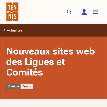
Actualités
Aller au contenu principal
Nouveaux sites web
des Ligues et
Comités
Article
Tennis