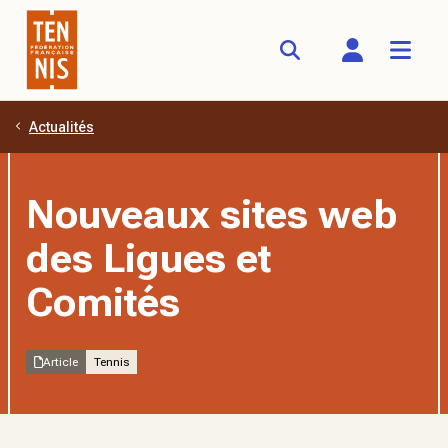
Actualités
Aller au contenu principal
Nouveaux sites web
des Ligues et
Comités
Article
Tennis