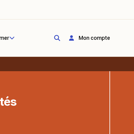
rmer
Mon compte
tés