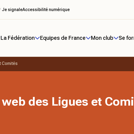
 Je signale
Accessibilité numérique
La Fédération
Equipes de France
Mon club
Se fo
t Comités
 web des Ligues et Comi