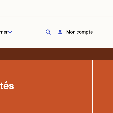
rmer
Mon compte
tés