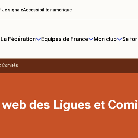
 Je signale
Accessibilité numérique
La Fédération
Equipes de France
Mon club
Se fo
t Comités
 web des Ligues et Comi