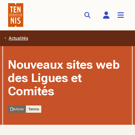
Actualités
Aller au contenu principal
Nouveaux sites web
des Ligues et
Comités
Article
Tennis