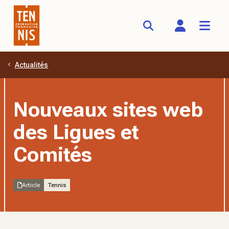
Actualités
Aller au contenu principal
Nouveaux sites web
des Ligues et
Comités
Article
Tennis