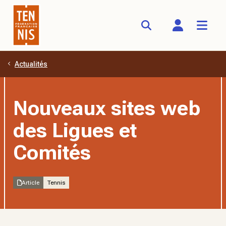
Actualités
Aller au contenu principal
Nouveaux sites web
des Ligues et
Comités
Article
Tennis