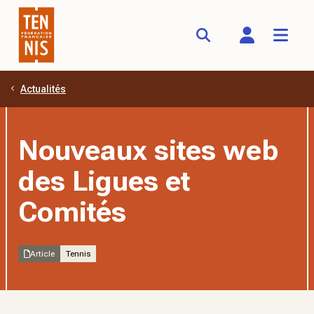
Actualités
Aller au contenu principal
Nouveaux sites web
des Ligues et
Comités
Article
Tennis