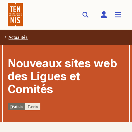
Actualités
Aller au contenu principal
Nouveaux sites web
des Ligues et
Comités
Article
Tennis