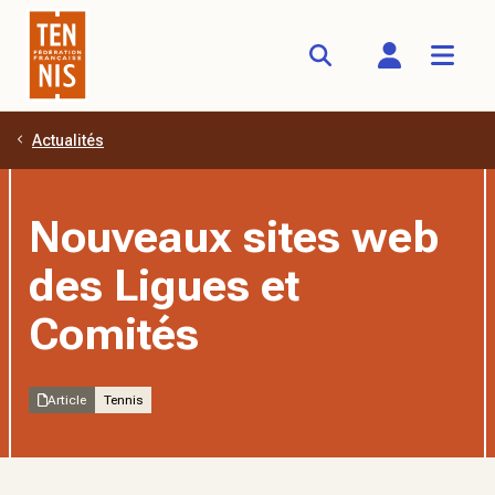
Actualités
Aller au contenu principal
Nouveaux sites web
des Ligues et
Comités
Article
Tennis