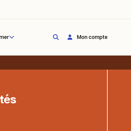
rmer
Mon compte
tés