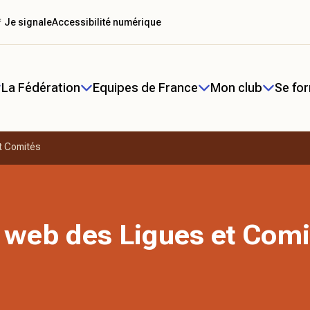
 Je signale
Accessibilité numérique
La Fédération
Equipes de France
Mon club
Se fo
t Comités
 web des Ligues et Comi