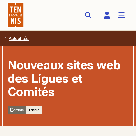
Actualités
Aller au contenu principal
Nouveaux sites web
des Ligues et
Comités
Article
Tennis