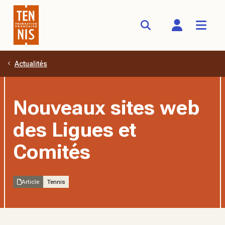
Actualités
Aller au contenu principal
Nouveaux sites web
des Ligues et
Comités
Article
Tennis