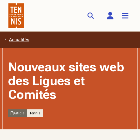
Actualités
Aller au contenu principal
Nouveaux sites web
des Ligues et
Comités
Article
Tennis