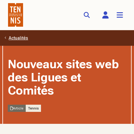
Actualités
Aller au contenu principal
Nouveaux sites web
des Ligues et
Comités
Article
Tennis