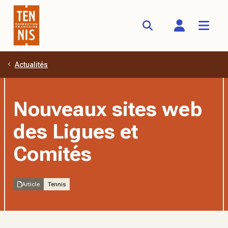
Actualités
Aller au contenu principal
Nouveaux sites web
des Ligues et
Comités
Article
Tennis