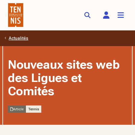
Actualités
Aller au contenu principal
Nouveaux sites web
des Ligues et
Comités
Article
Tennis