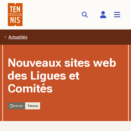
Actualités
Aller au contenu principal
Nouveaux sites web
des Ligues et
Comités
Article
Tennis