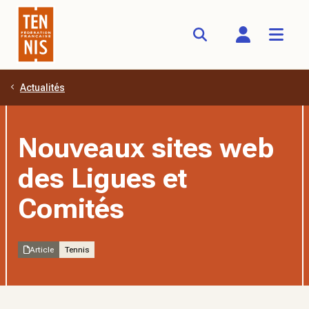
Actualités
Aller au contenu principal
Nouveaux sites web
des Ligues et
Comités
Article
Tennis