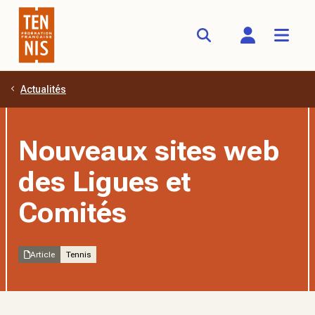
Actualités
Aller au contenu principal
Nouveaux sites web
des Ligues et
Comités
Article
Tennis